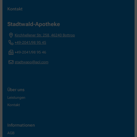
Kontakt
Stadtwald-Apotheke
Kirchhellener Str. 258
,
46240
Bottrop
+49-2041/98 95 45
+49-2041/98 95 46
stadtwapo@aol.com
Über uns
Leistungen
Kontakt
Informationen
AGB