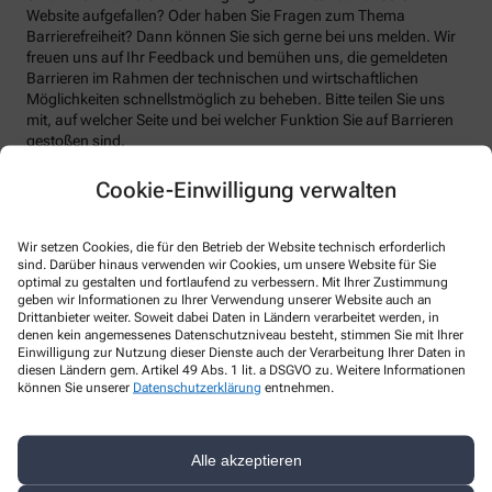
Website aufgefallen? Oder haben Sie Fragen zum Thema
Barrierefreiheit? Dann können Sie sich gerne bei uns melden. Wir
freuen uns auf Ihr Feedback und bemühen uns, die gemeldeten
Barrieren im Rahmen der technischen und wirtschaftlichen
Möglichkeiten schnellstmöglich zu beheben. Bitte teilen Sie uns
mit, auf welcher Seite und bei welcher Funktion Sie auf Barrieren
gestoßen sind.
Bitte benutzen sie dafür das vorgesehene Kontaktformular auf
Cookie-Einwilligung verwalten
unserer Website. Sie können uns auch über folgende Wege die
von Ihnen gefundenen Barrieren melden:
Wir setzen Cookies, die für den Betrieb der Website technisch erforderlich
E-Mail: stadtwapo@aol.com
sind. Darüber hinaus verwenden wir Cookies, um unsere Website für Sie
optimal zu gestalten und fortlaufend zu verbessern. Mit Ihrer Zustimmung
Telefon: +49-2041/98 95 45
geben wir Informationen zu Ihrer Verwendung unserer Website auch an
Drittanbieter weiter. Soweit dabei Daten in Ländern verarbeitet werden, in
Telefax: +49-2041/98 95 46
denen kein angemessenes Datenschutzniveau besteht, stimmen Sie mit Ihrer
Postanschrift: Kirchhellener Str. 258 46240 Bottrop
Einwilligung zur Nutzung dieser Dienste auch der Verarbeitung Ihrer Daten in
diesen Ländern gem. Artikel 49 Abs. 1 lit. a DSGVO zu. Weitere Informationen
Durchsetzungsverfahren und
können Sie unserer
Datenschutzerklärung
entnehmen.
Marktüberwachungsbehörde
Sollten Sie auf Mitteilungen oder Anfragen zur Barrierefreiheit
Alle akzeptieren
keine zufriedenstellenden Antworten erhalten, können Sie sich an